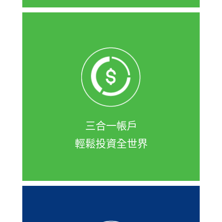
凱基開證券戶可同時申辦證券、複委
託、財富管理戶，讓您可一次買到台
股、美股、陸港股與基金，隨身e策略
APP或登入網頁一次下單！
三合一帳戶
輕鬆投資全世界