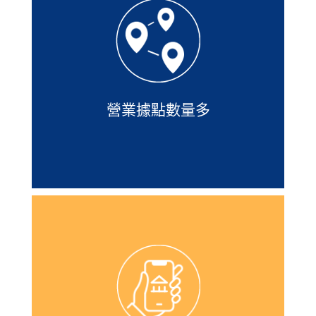
全台71間分公司，擁有優質專人服務，
並且網站還有據點查詢及臨櫃預約服
務，讓您臨時有事可以安全尋求協助。
營業據點數量多
隨身e策略是凱基證券評價超好的一款
APP，不但介面設計很乾淨，資訊整理
功能強大，方便新手看盤不苦惱，實際