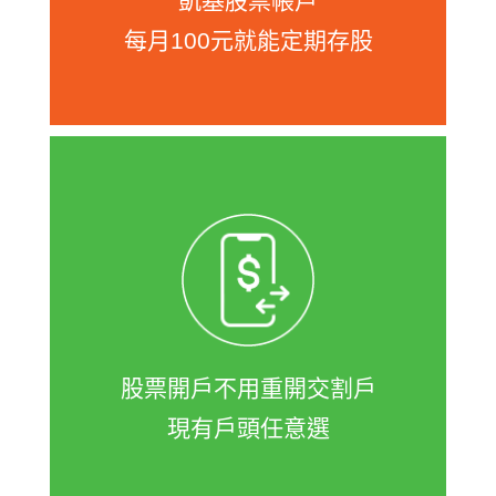
凱基股票帳戶
每月100元就能定期存股
證券開戶時順手加辦凱基e財庫，就不用
額外申辦凱基證券交割銀行帳戶，可隨
意綁定手上現有的任一銀行戶，台股、
美股、陸港股與基金皆可從e財庫扣款投
資，股票開戶不用重新加開交割戶。
股票開戶不用重開交割戶
現有戶頭任意選