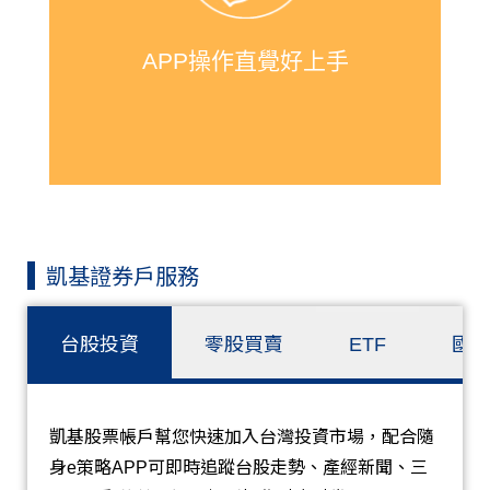
操作不論是股票下單，還是股票抽籤的
操作都直覺又快速！
APP操作直覺好上手
凱基證券戶服務
台股投資
零股買賣
ETF
國
凱基股票帳戶幫您快速加入台灣投資市場，配合隨
身e策略APP可即時追蹤台股走勢、產經新聞、三