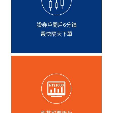
證券戶開到一半未完成的朋友，只要30
天內回來，還可從上次中斷處繼續填寫
喔！
證券戶開戶6分鐘
最快隔天下單
凱基開證券戶提供台股每月100元、美股
每月3,000元就能定期定額投資，還有台
股「自選組合」功能，您可挑選2～99檔
台股或ETF並設定每檔投資比例，每月
3,000元一次投資，自創您的投資組合。