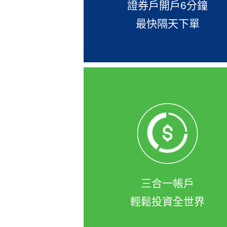
來，還可從上次中斷處繼續填
證券戶開戶6分鐘
喔
最快隔天下單
凱基開證券戶可同時申辦證券
複委託、財富管理戶，讓您可
次買到台股、美股、陸港股與
金，隨身e策略APP或登入網
一次下單
三合一帳戶
輕鬆投資全世界