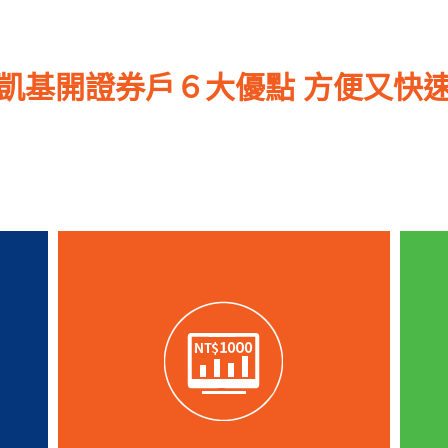
凱基開證券戶６大優點 方便又快
且
凱基開證券戶提供台股每月100
此
元、美股每月3,000元就能定期
半
定額投資，還有台股「自選組
回
合」功能，您可挑選2～99檔台