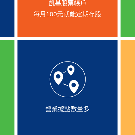
寫
股或ETF並設定每檔投資比例，
凱基股票帳戶
！
每月3,000元一次投資，自創您
每月100元就能定期存股
的投資組合。
、
全台71間分公司，擁有優質專人
一
服務，並且網站還有據點查詢及
基
臨櫃預約服務，讓您臨時有事可
頁
以安全尋求協助。
！
營業據點數量多