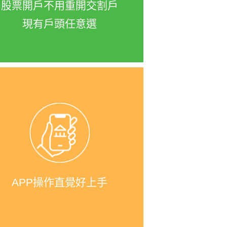
陸港股與基金皆可從e財庫扣款
股票開戶不用重開交割戶
投資，股票開戶不用重新加開交
現有戶頭任意選
割戶。
隨身e策略是凱基證券評價超好
的一款APP，不但介面設計很乾
淨，資訊整理功能強大，方便新
手看盤不苦惱，實際操作不論是
股票下單，還是股票抽籤的操作
APP操作直覺好上手
都直覺又快速！