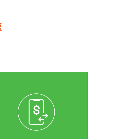
速
證券開戶時順手加辦凱基e財
庫，就不用額外申辦凱基證券交
割銀行帳戶，可隨意綁定手上現
有的任一銀行戶，台股、美股、