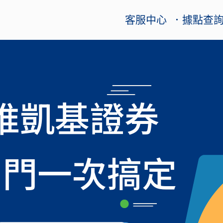
客服中心
．據點查
推凱基證券
出門一次搞定