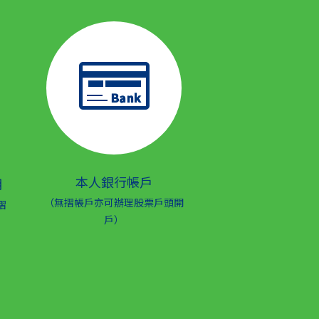
本人銀行帳戶
明
（無摺帳戶亦可辦理股票戶頭開
摺
戶）