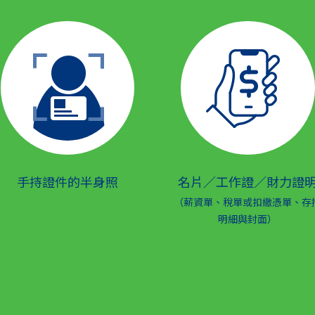
手持證件的半身照
名片／工作證／財力證
（薪資單、稅單或扣繳憑單、存
明細與封面）