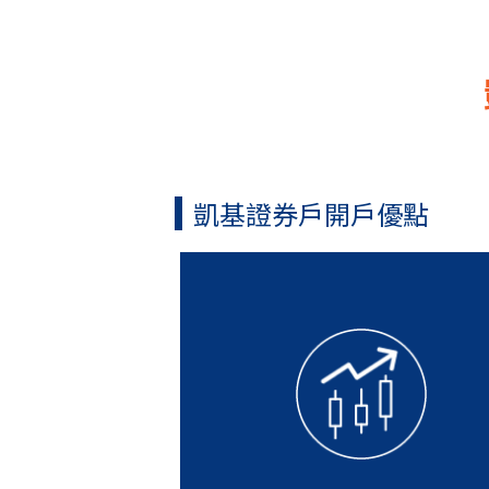
凱基證券戶開戶優點
證券開戶時間只需6分鐘，並
今日申辦，最快隔天下單。
外，即使上次開證券戶開到一
未完成的朋友，只要30天內