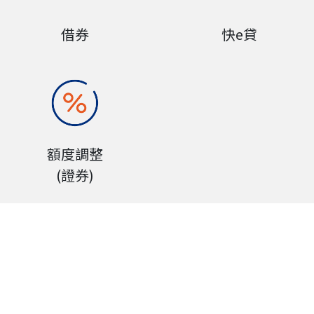
借券
快e貸
額度調整
(證券)