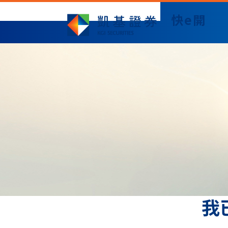
快e開
我