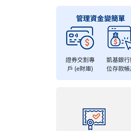
管理資金變簡單
證券交割專
凱基銀行
戶 (e財庫)
位存款帳