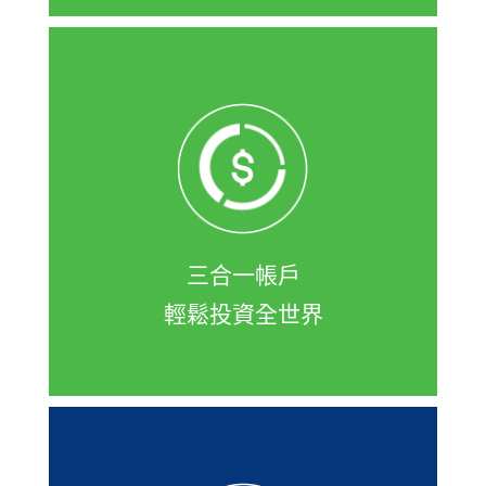
凱基開證券戶可同時申辦證券、複委
託、財富管理戶，讓您可一次買到台
股、美股、陸港股與基金，隨身e策略
APP或登入網頁一次下單！
三合一帳戶
輕鬆投資全世界