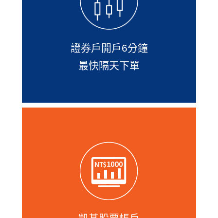
證券戶開到一半未完成的朋友，只要30
天內回來，還可從上次中斷處繼續填寫
喔！
證券戶開戶6分鐘
最快隔天下單
凱基開證券戶提供台股每月100元、美股
每月3,000元就能定期定額投資，還有台
股「自選組合」功能，您可挑選2～99檔
台股或ETF並設定每檔投資比例，每月
3,000元一次投資，自創您的投資組合。