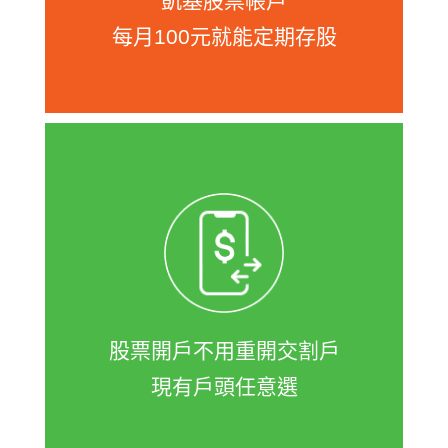
凱基股票帳戶
每月100元就能定期存股
證券開戶時順手加辦凱基e財庫，就不用
額外申辦凱基證券交割銀行帳戶，可隨
意綁定手上現有的任一銀行戶，台股、
美股、陸港股與基金皆可從e財庫扣款投
資，股票開戶不用重新加開交割戶。
股票開戶不用重開交割戶
現有戶頭任意選