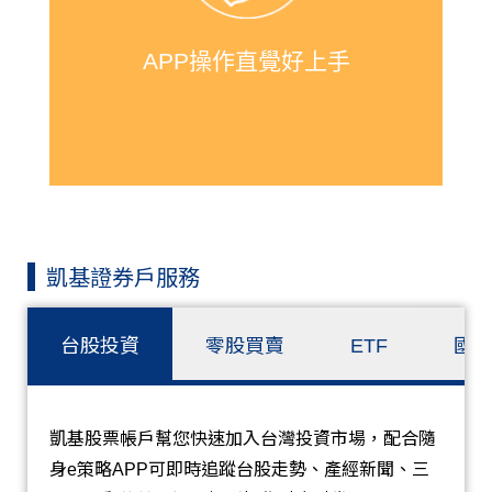
操作不論是股票下單，還是股票抽籤的
操作都直覺又快速！
APP操作直覺好上手
凱基證券戶服務
台股投資
零股買賣
ETF
國
凱基股票帳戶幫您快速加入台灣投資市場，配合隨
身e策略APP可即時追蹤台股走勢、產經新聞、三