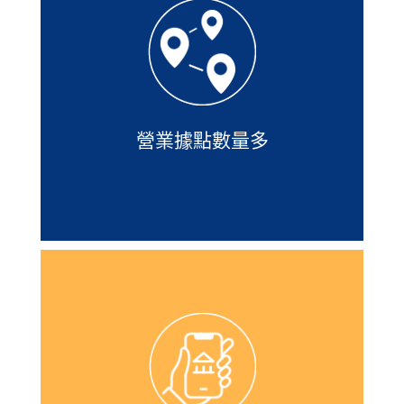
全台71間分公司，擁有優質專人服務，
並且網站還有據點查詢及臨櫃預約服
務，讓您臨時有事可以安全尋求協助。
營業據點數量多
隨身e策略是凱基證券評價超好的一款
APP，不但介面設計很乾淨，資訊整理
功能強大，方便新手看盤不苦惱，實際